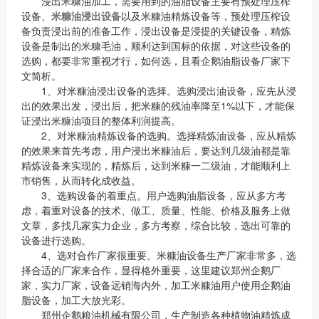
浸出米糠油加工，需要用到的油脂设备主要有预处理压榨
设备、
米糠油浸出设备
以及米糠油精炼设备等，预处理压榨设
备负责浸出前的准备工作，浸出设备是浸提的关键设备，精炼
设备是制出的米糠毛油，顺利达到国标的依据，对这些设备的
选购，都要非常重视才行，如何选，且看企鹅油脂设备厂家下
文简析。
1、对米糠油浸出设备的选择。选购浸出油设备，应先从浸
出的效果出发，浸出后，把米糠的残油率降至1%以下，才能保
证浸出米糠油项目的整体利润提高。
2、对米糠油精炼设备的选购。选择精炼油设备，应从精炼
的效果来首先考虑，用户浸出米糠油后，要达到几级油都是靠
精炼设备来实现的，精炼后，达到米糠一二级油，才能顺利上
市销售，从而转化成收益。
3、选购设备的着重点。用户选购油脂设备，应从多方考
虑，着重对设备的技术、做工、质量、性能、价格及服务上做
文章，多找几家实力企业，多方考察，综合比较，选出可靠的
设备进行选购。
4、选对合作厂家很重要。米糠油设备生产厂家非常多，选
择合适的厂家来合作，显得格外重要，这里建议郑州企鹅厂
家，实力厂家，设备远销海内外，加工米糠油用户使用企鹅油
脂设备，加工大放光彩。
郑州企鹅粮油机械有限公司，生产制造各种植物油精炼成