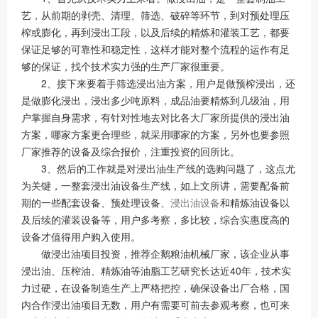
艺，从前期的剥壳、清理、筛选、破碎等环节，到对预处理压
榨或膨化，再到浸出工段，以及后续的精炼和灌装工艺，都要
保证足够的可靠性和稳定性，这样才能对整个流程的运作有足
够的保证，找个技术实力强的生产厂家很重要。
2、接下来要着手筛选浸出油方案，用户是做预榨浸出，还
是做膨化浸出，浸出多少吨原料，成品油要精炼到几级油，用
户掌握自身需求，有针对性地去对比各大厂家所提供的浸出油
方案，哪家方案更合理些，就采用哪家的方案，另外也要参照
厂家推荐的设备及综合报价，注重投资的回所比。
3、然后的工作就是对浸出油生产线的选购问题了，这点尤
为关键，一整套浸出油设备生产线，如上文所讲，需要配备前
期的一些配套设备、预处理设备、
浸出油设备
和精炼油设备以
及后续的灌装设备等，用户多考察，多比较，综合实惠度高的
设备才值得用户购入使用。
做浸出油项目投资，推荐企鹅粮油机械厂家，该企业从事
浸出油、压榨油、精炼油等油脂工艺研究长达近40年，技术实
力过硬，在设备制造生产上严格把控，确保设备出厂合格，国
内合作浸出油项目无数，用户有需要可前去参观考察，也可来