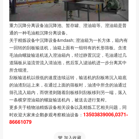
重力沉降分离设备油沉降池、暂存罐、澄油箱等。澄油箱是普
通的一种毛油粗沉降分离设备。
关于精炼设备中沉降设备&mdash; 澄油箱为一长方体，箱内有
一回转的刮板输送机，油箱上面有一组特有的长形筛板。含渣
毛油由螺旋输送机送入澄油箱内，经过静置沉淀，毛油通过几
道隔板从溢流管流入清油池，然后泵入滤油机进一步分离其中
所含细渣。
刮板输送机以很低的速度连续运转，输送机的刮板将沉入箱底
的油渣刮运上来，在通过上面的筛板时，油渣中所含的油通过
筛孔流入箱内，而饼渣则随着刮板移到刮板移到另一端，落入
一条横穿澄油箱的螺旋输送机内，被送去进行复榨。
更多关于植物油精炼设备相关设备以及精炼工艺相关问题，同
13503839006,0371-
时欢迎大家来企鹅参观考察粮油设备：
86661079
加入收藏