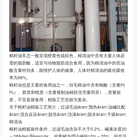
棉籽油常态一般呈现橙黄色或棕色，棉清油中含有大量人体必
需的脂肪酸，适宜与动物脂肪混合食用，因为棉清油中的亚油
酸含量特别多，能维护人体的健康。人体对棉清油的吸化吸收
率为98%。
棉籽油也是主要的食用油之一，但毛棉油中含有棉酚（含量约
l%）、胶质和蜡质（含量视制油棉胚含壳量而异），质量较
差，不宜直接食用，精炼工艺也较为复杂。
关于棉籽油精炼工艺简介，过滤毛油&rarr;预热&rarr;油碱比配
&rarr;混合反应&rarr;脱皂&rarr;洗涤&rarr;脱水&rarr;干燥&rarr;
棉清油
棉籽油精炼操作条件，过滤毛油含杂不大于0.2%，碱液浓度20
～28&deg;B&eacute;，超量碱为理论碱的10%～25%，脱皂温