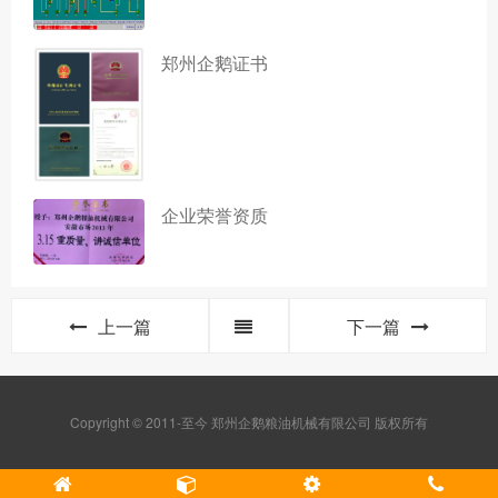
郑州企鹅证书
企业荣誉资质
上一篇
下一篇
Copyright © 2011-至今 郑州企鹅粮油机械有限公司 版权所有