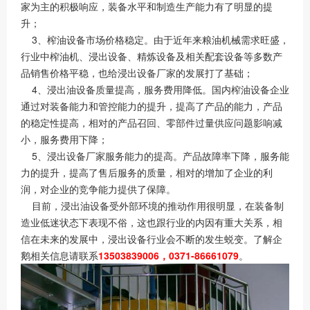
家为主的积极响应，装备水平和制造生产能力有了明显的提
升；
3、榨油设备市场价格稳定。由于近年来粮油机械需求旺盛，
行业中榨油机、浸出设备、精炼设备及相关配套设备等多数产
品销售价格平稳，也给浸出设备厂家的发展打了基础；
4、浸出油设备质量提高，服务费用降低。国内榨油设备企业
通过对装备能力和管控能力的提升，提高了产品的能力，产品
的稳定性提高，相对的产品召回、零部件过量供应问题影响减
小，服务费用下降；
5、浸出设备厂家服务能力的提高。产品故障率下降，服务能
力的提升，提高了售后服务的质量，相对的增加了企业的利
润，对企业的竞争能力提供了保障。
目前，浸出油设备受外部环境的推动作用很明显，在装备制
造业低迷状态下表现不俗，这也跟行业的内因有重大关系，相
信在未来的发展中，浸出设备行业会不断的发生蜕变。了解企
鹅相关信息请联系
13503839006，0371-86661079
。