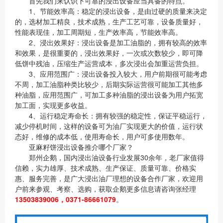
首先我们来认识下可靠的浸出设备应当具备的特点。
1、节能效率高：稳定的浸出设备，是由过硬的质量来决定
的，选材加工精良，技术成熟，生产工艺可靠，设备质量好，
性能表现佳，加工周期短，生产效率高，节能效率高。
2、浸出效果好：浸出设备是加工油脂的，拥有较高的效率
和效果，是很重要的，浸出效果好，一次或次数较少，即可降
低饼中残油，压缩生产运营成本，多次浸出会加重运营负担。
3、应用范围广：浸出设备投入较大，用户前期很可能考虑
不周，加工油脂种类比较少，后期实际运营很可能加工其他多
种油脂，应用范围广，可加工多种油脂的浸出设备为用户拓宽
加工面，实现更多收益。
4、运行稳定寿命长：拥有较强的稳定性，保证平稳运行，
减少停机时间，这样的设备可为油厂实现更大的价值，运行状
态好，维修的成本低，使用寿命长，用户可多使用数年。
亚麻籽饼浸出设备推介哪个厂家？
郑州企鹅，国内浸出油设备行业发展30余年，老厂家值得
信赖，实力雄厚、技术成熟、生产保证、质量可靠、价格实
惠、服务完善，是广大浸出油厂理想的设备合作厂家，欢迎用
户前来参观、考察、选购，获取企鹅更多信息请咨询张经理
13503839006，0371-86661079
。